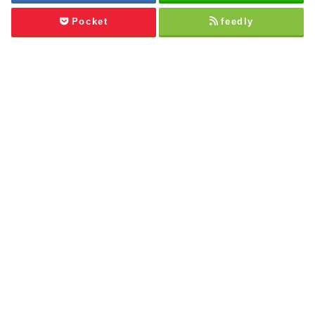
Pocket
feedly