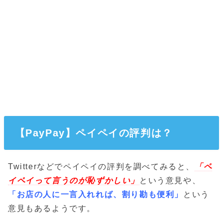
【PayPay】ペイペイの評判は？
Twitterなどでペイペイの評判を調べてみると、
「ペ
イペイって言うのが恥ずかしい」
という意見や、
「お店の人に一言入れれば、割り勘も便利」
という
意見もあるようです。