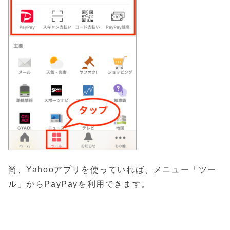
尚、Yahooアプリを使っていれば、メニュー「ツー
ル」からPayPayを利用できます。