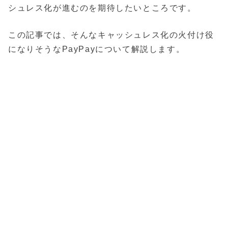
シュレス化が進むのを期待したいところです。
この記事では、そんなキャッシュレス化の火付け役
になりそうなPayPayについて解説します。