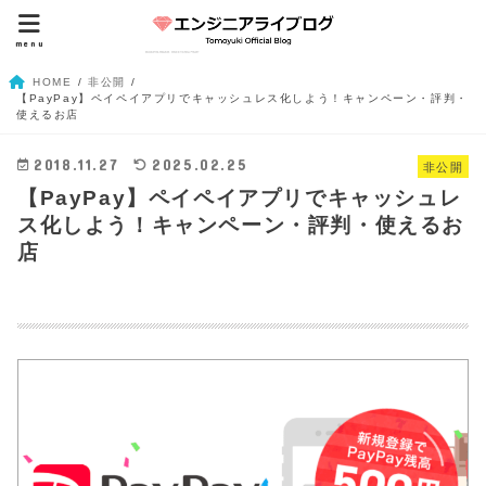
menu
HOME
非公開
【PayPay】ペイペイアプリでキャッシュレス化しよう！キャンペーン・評判・
使えるお店
2018.11.27
2025.02.25
非公開
【PayPay】ペイペイアプリでキャッシュレ
ス化しよう！キャンペーン・評判・使えるお
店