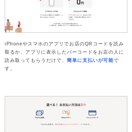
iPhoneやスマホのアプリでお店のQRコードを読み
取るか、アプリに表示したバーコードをお店の人に
読み取ってもらうだけで、
簡単に支払いが可能
で
す。