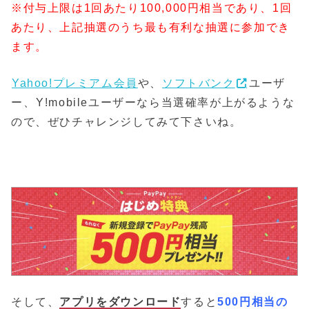
※付与上限は1回あたり100,000円相当であり、1回
あたり、上記抽選のうち最も有利な抽選に参加でき
ます。
Yahoo!プレミアム会員
や、
ソフトバンク
ユーザ
ー、
Y!mobileユーザーなら当選確率が上がるような
ので、ぜひチャレンジしてみて下さいね。
そして、
アプリをダウンロード
すると
500円相当の