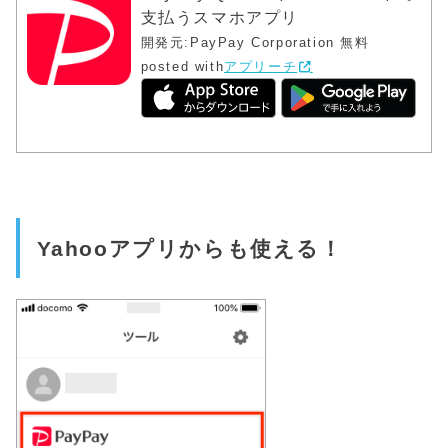
支払うスマホアプリ
開発元:
PayPay Corporation
無料
posted with
アプリーチ
Yahooアプリからも使える！