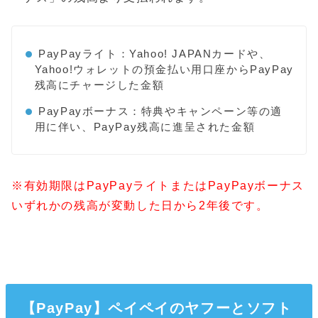
PayPayライト：Yahoo! JAPANカードや、
Yahoo!ウォレットの預金払い用口座からPayPay
残高にチャージした金額
PayPayボーナス：特典やキャンペーン等の適
用に伴い、PayPay残高に進呈された金額
※有効期限はPayPayライトまたはPayPayボーナス
いずれかの残高が変動した日から2年後です。
【PayPay】ペイペイのヤフーとソフト