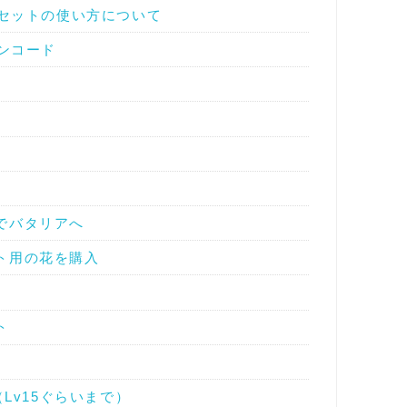
装備セットの使い方について
エンコード
でバタリアへ
ト用の花を購入
ト
（Lv15ぐらいまで）