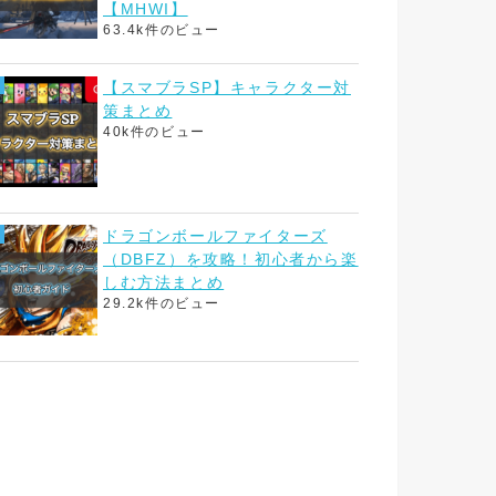
【MHWI】
63.4k件のビュー
【スマブラSP】キャラクター対
策まとめ
40k件のビュー
ドラゴンボールファイターズ
（DBFZ）を攻略！初心者から楽
しむ方法まとめ
29.2k件のビュー