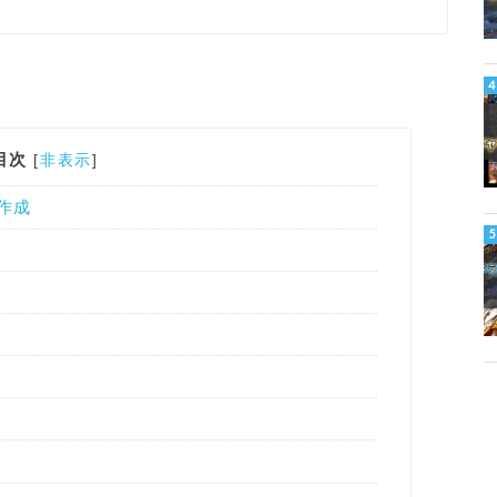
目次
[
非表示
]
ー作成