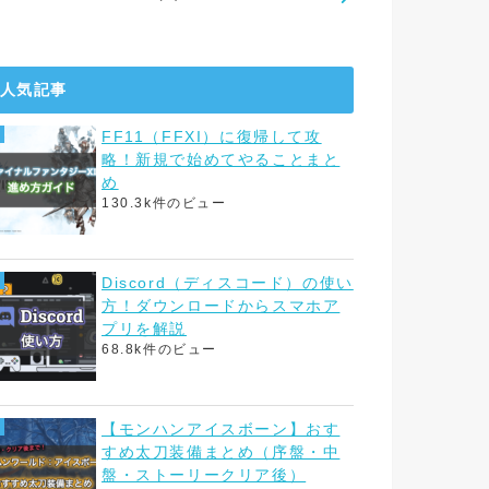
人気記事
FF11（FFXI）に復帰して攻
略！新規で始めてやることまと
め
130.3k件のビュー
Discord（ディスコード）の使い
方！ダウンロードからスマホア
プリを解説
68.8k件のビュー
【モンハンアイスボーン】おす
すめ太刀装備まとめ（序盤・中
盤・ストーリークリア後）