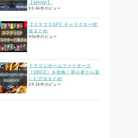
【MHWI】
63.4k件のビュー
【スマブラSP】キャラクター対
策まとめ
40k件のビュー
ドラゴンボールファイターズ
（DBFZ）を攻略！初心者から楽
しむ方法まとめ
29.2k件のビュー