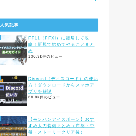
人気記事
FF11（FFXI）に復帰して攻
略！新規で始めてやることまと
め
130.3k件のビュー
Discord（ディスコード）の使い
方！ダウンロードからスマホア
プリを解説
68.8k件のビュー
【モンハンアイスボーン】おす
すめ太刀装備まとめ（序盤・中
盤・ストーリークリア後）