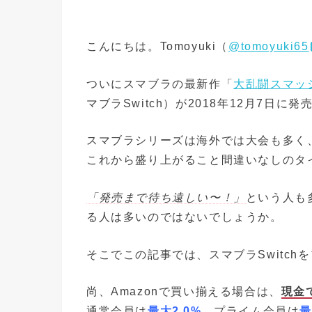
こんにちは。Tomoyuki（
@tomoyuki65
ついにスマブラの最新作「
大乱闘スマッシュ
マブラSwitch）が2018年12月7日に
スマブラシリーズは海外では大会も多く、
これから盛り上がること間違いなしのタ
「発売まで待ち遠しい〜！」
という人も
る人は多いのではないでしょうか。
そこでこの記事では、スマブラSwitc
尚、Amazonで買い揃える場合は、
現金
通常会員は
最大2.0%
、プライム会員は
最