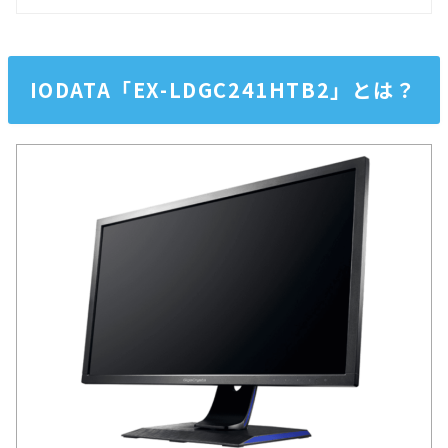
IODATA「EX-LDGC241HTB2」とは？