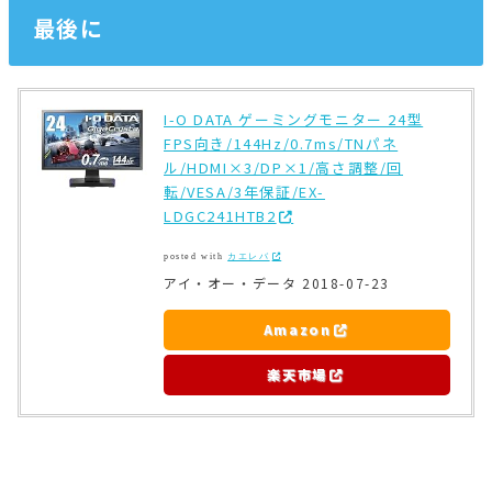
最後に
I-O DATA ゲーミングモニター 24型
FPS向き/144Hz/0.7ms/TNパネ
ル/HDMI×3/DP×1/高さ調整/回
転/VESA/3年保証/EX-
LDGC241HTB2
posted with
カエレバ
アイ・オー・データ 2018-07-23
Amazon
楽天市場