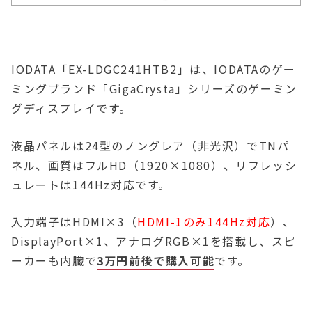
IODATA「EX-LDGC241HTB2」は、IODATAのゲー
ミングブランド「GigaCrysta」シリーズのゲーミン
グディスプレイです。
液晶パネルは24型のノングレア（非光沢）でTNパ
ネル、画質はフルHD（1920×1080）、リフレッシ
ュレートは144Hz対応です。
入力端子はHDMI×3（
HDMI-1のみ144Hz対応
）、
DisplayPort×1、アナログRGB×1を搭載し、スピ
ーカーも内臓で
3万円前後で購入可能
です。