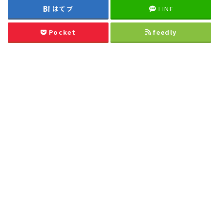
はてブ
LINE
Pocket
feedly