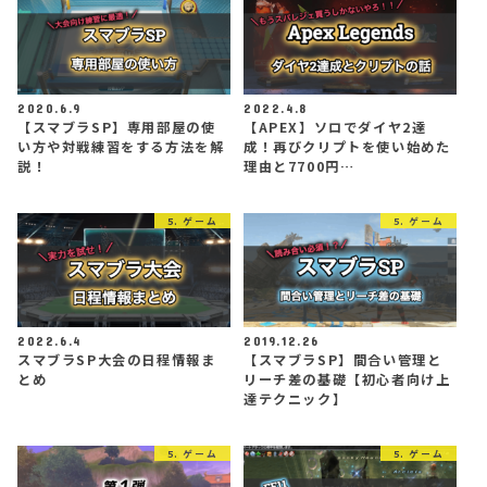
2020.6.9
2022.4.8
【スマブラSP】専用部屋の使
【APEX】ソロでダイヤ2達
い方や対戦練習をする方法を解
成！再びクリプトを使い始めた
説！
理由と7700円…
5. ゲーム
5. ゲーム
2022.6.4
2019.12.26
スマブラSP大会の日程情報ま
【スマブラSP】間合い管理と
とめ
リーチ差の基礎【初心者向け上
達テクニック】
5. ゲーム
5. ゲーム