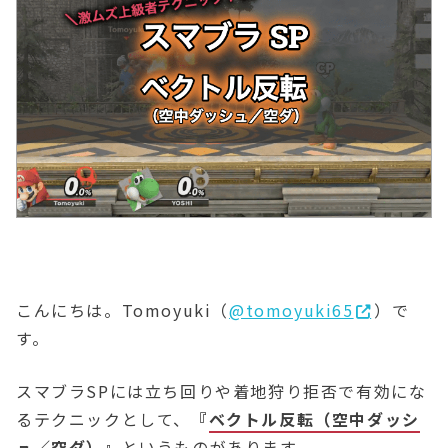
こんにちは。Tomoyuki（
@tomoyuki65
）で
す。
スマブラSPには立ち回りや着地狩り拒否で有効にな
るテクニックとして、
『
ベクトル反転（空中ダッシ
ュ／空ダ）
』
というものがあります。