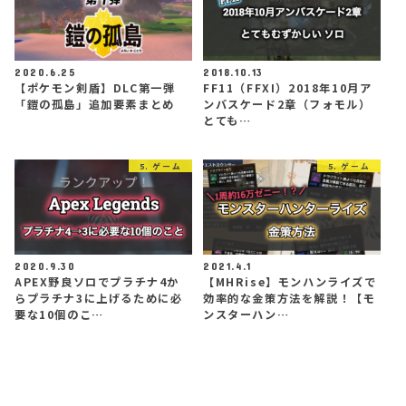
2020.6.25
2018.10.13
【ポケモン剣盾】DLC第一弾
FF11（FFXI）2018年10月ア
「鎧の孤島」追加要素まとめ
ンバスケード2章（フォモル）
とても…
5. ゲーム
5. ゲーム
2020.9.30
2021.4.1
APEX野良ソロでプラチナ4か
【MHRise】モンハンライズで
らプラチナ3に上げるために必
効率的な金策方法を解説！【モ
要な10個のこ…
ンスターハン…