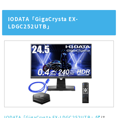
IODATA「GigaCrysta EX-
LDGC252UTB」
IODATA「GigaCrysta EX-LDGC252UTB」
は、