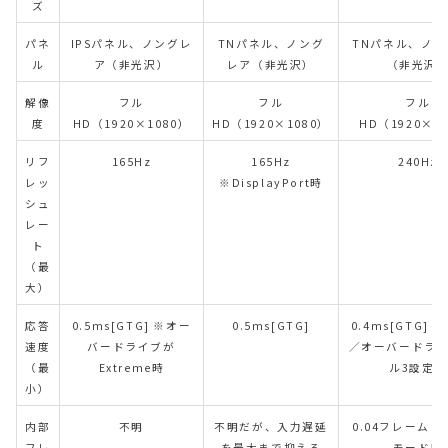
ズ
パネ
IPSパネル、ノングレ
TNパネル、ノング
TNパネル、ノン
ル
ア（非光沢）
レア（非光沢）
（非光沢
解像
フル
フル
フル
度
HD（1920×1080）
HD（1920×1080）
HD（1920×1
リフ
165Hz
165Hz
240Hz
レッ
※DisplayPort時
シュ
レー
ト
（最
大）
応答
0.5ms[GTG] ※オー
0.5ms[GTG]
0.4ms[GTG] ※
速度
バードライブが
／オーバードラ
（最
Extreme時
ル3設定時
小）
内部
不明
不明だが、入力遅延
0.04フレーム 
フレ
を最大まで抑える
モード時