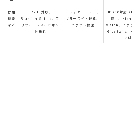
ー
付加
HDR10対応、
フリッカーフリー、
HDR10対応（H
機能
BluelightShield、フ
ブルーライト軽減、
時）、Night C
など
リッカーレス、ピボッ
ピボット機能
Vision、ピボ
ト機能
GigaSwitch
コン付き