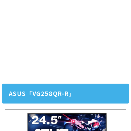
ASUS「VG258QR-R」