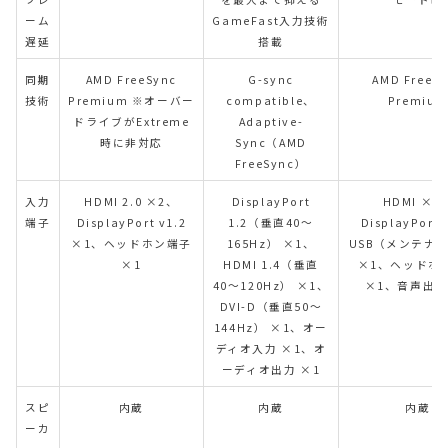
ーム
GameFast入力技術
遅延
搭載
同期
AMD FreeSync
G-sync
AMD FreeS
技術
Premium ※オーバー
compatible、
Premiu
ドライブがExtreme
Adaptive-
時に非対応
Sync（AMD
FreeSync）
入力
HDMI 2.0 ×2、
DisplayPort
HDMI ×2
端子
DisplayPort v1.2
1.2（垂直40〜
DisplayPort
×1、ヘッドホン端子
165Hz） ×1、
USB（メンテナ
×1
HDMI 1.4（垂直
×1、ヘッドホ
40〜120Hz） ×1、
×1、音声出力
DVI-D（垂直50〜
144Hz） ×1、オー
ディオ入力 ×1、オ
ーディオ出力 ×1
スピ
内蔵
内蔵
内蔵
ーカ