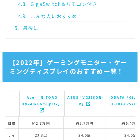
4.8.
GigaSwitch＆リモコン付き
4.9.
こんな人におすすめ！
5.
最後に
【2022年】ゲーミングモニター・ゲー
ミングディスプレイのおすすめ一覧！
Acer「NITORO
ASUS「VG258QR-
IODATA「GigaC
XV240YPbmiiprfx」
R」
EX-LDGC252U
Acer「NITORO
ASUS「VG258QR-
IODATA「GigaC
価格
約2.7万円
約3.7万円
約5.4万円
XV240YPbmiiprfx」
R」
EX-LDGC252U
サイ
23.8型
24.5型
24.5型