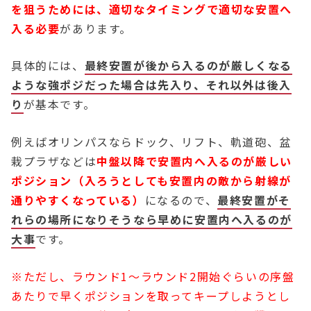
を狙うためには、適切なタイミングで適切な安置へ
入る必要
があります。
具体的には、
最終安置が後から入るのが厳しくなる
ような強ポジだった場合は先入り、それ以外は後入
り
が基本です。
例えばオリンパスならドック、リフト、軌道砲、盆
栽プラザなどは
中盤以降で安置内へ入るのが厳しい
ポジション（入ろうとしても安置内の敵から射線が
通りやすくなっている）
になるので、
最終安置がそ
れらの場所になりそうなら早めに安置内へ入るのが
大事
です。
※ただし、ラウンド1〜ラウンド2開始ぐらいの序盤
あたりで早くポジションを取ってキープしようとし