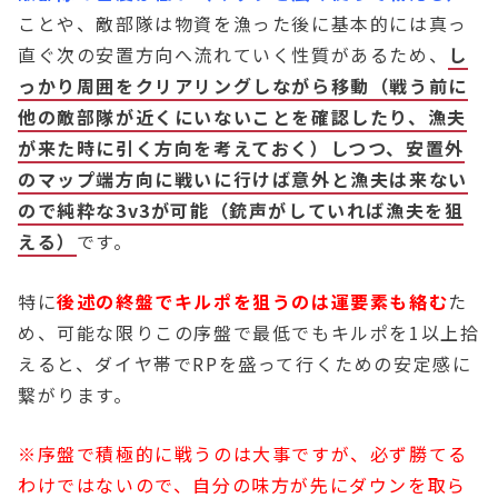
ことや、敵部隊は物資を漁った後に基本的には真っ
直ぐ次の安置方向へ流れていく性質があるため、
し
っかり周囲をクリアリングしながら移動（戦う前に
他の敵部隊が近くにいないことを確認したり、漁夫
が来た時に引く方向を考えておく）しつつ、安置外
のマップ端方向に戦いに行けば意外と漁夫は来ない
ので純粋な3v3
が可能（銃声がしていれば漁夫を狙
える）
です。
特に
後述の終盤でキルポを狙うのは運要素も絡む
た
め、可能な限りこの序盤で最低でもキルポを1以上拾
えると、ダイヤ帯でRPを盛って行くための安定感に
繋がります。
※序盤で積極的に戦うのは大事ですが、必ず勝てる
わけではないので、自分の味方が先にダウンを取ら