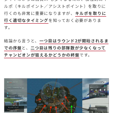
ルポ（キルポイント／アシストポイント）を取りに
行くのも非常に重要になりますが、
キルポを取りに
行く適切なタイミング
を知っておく必要がありま
す。
結論から言うと、
一つ目はラウンド2が開始されるま
での序盤
と、
二つ目は残りの部隊数が少なくなって
チャンピオンが狙えるかどうかの終盤
です。