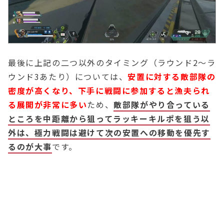
最後に上記の二つ以外のタイミング（ラウンド2〜ラ
ウンド3あたり）については、
安置に対する敵部隊の
密度が高くなり、下手に戦闘に参加すると漁夫られ
る展開が非常に多い
ため、
敵部隊がやり合っている
ところを中距離から狙ってラッキーキルポを狙う以
外は、極力戦闘は避けて次の安置への移動を優先す
るのが大事
です。