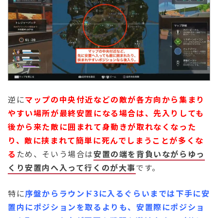
逆に
マップの中央付近などの敵が各方向から集まり
やすい場所が最終安置になる場合は、先入りしても
後から来た敵に囲まれて身動きが取れなくなった
り、敵に挟まれて簡単に死んでしまうことが多くな
る
ため、そいう場合は
安置の端を背負いながらゆっ
くり安置内へ入って行くのが大事
です。
特に
序盤からラウンド3に入るぐらいまでは下手に安
置内にポジションを取るよりも、安置際にポジショ