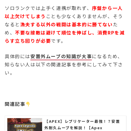
ソロランクでは上手く連携が取れず、
序盤から一人
以上欠けてしまう
ことも少なくありませんが、そう
なると
漁夫する以外の戦闘は基本的に勝てない
た
め、
不要な接敵は避けて順位を伸ばし、消費RPを減
らす立ち回りが必要
です。
具体的には
安置外ムーブの知識が大事
になるため、
知らない人は以下の関連記事を参考にしてみて下さ
い。
関連記事
【APEX】レプリケーター最強！？安置
外耐久ムーブを解説！【Apex