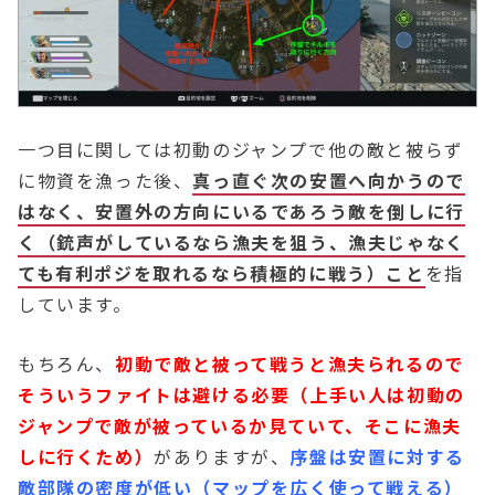
一つ目に関しては初動のジャンプで他の敵と被らず
に物資を漁った後、
真っ直ぐ次の安置へ向かうので
はなく、安置外の方向にいるであろう敵を倒しに行
く（銃声がしているなら漁夫を狙う、漁夫じゃなく
ても有利ポジを取れるなら積極的に戦う）こと
を指
しています。
もちろん、
初動で敵と被って戦うと漁夫られるので
そういうファイトは避ける必要（上手い人は初動の
ジャンプで敵が被っているか見ていて、そこに漁夫
しに行くため）
がありますが、
序盤は安置に対する
敵部隊の密度が低い（マップを広く使って戦える）