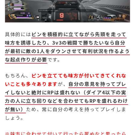
具体的には
ピンを積極的に立てながら先頭を走って
味方を誘導したり、3v3の戦闘で勝ちたいなら自分
が最初に敵の1人をダウンさせて有利状況を作るよう
な起点作りが必要
です。
もちろん、
ピンを立てても味方が付いてきてくれな
いことも多々あります
が、
自分の意見を持ってプレ
イしないと絶対にRPは盛れない（ダイア4以下の実
力の人に立ち回りなどを合わせてもRPを盛れるわけ
が無い）
ため、常に自分の考えを持ってプレイしま
しょう。
※味方に合わせて付いて行ったら死ぬなと思ったら