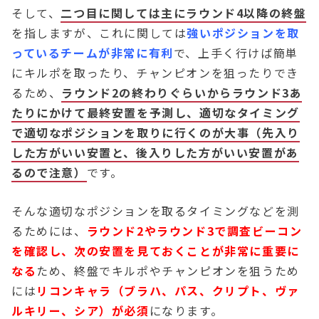
そして、
二つ目に関しては主にラウンド4以降の終盤
を指しますが、これに関しては
強いポジションを取
っているチームが非常に有利
で、上手く行けば簡単
にキルポを取ったり、チャンピオンを狙ったりでき
るため、
ラウンド2の終わりぐらいからラウンド3あ
たりにかけて最終安置を予測し、適切なタイミング
で適切なポジションを取りに行くのが大事（先入り
した方がいい安置と、後入りした方がいい安置があ
るので注意）
です。
そんな適切なポジションを取るタイミングなどを測
るためには、
ラウンド2やラウンド3で調査ビーコン
を確認し、次の安置を見ておくことが非常に重要に
なる
ため、終盤でキルポやチャンピオンを狙うため
には
リコンキャラ（ブラハ、パス、クリプト、ヴァ
ルキリー、シア）が必須
になります。