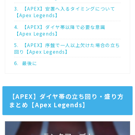
3.
【APEX】安置へ入るタイミングについて
【Apex Legends】
4.
【APEX】ダイヤ帯以降で必要な意識
【Apex Legends】
5.
【APEX】序盤で一人以上欠けた場合の立ち
回り【Apex Legends】
6.
最後に
【APEX】ダイヤ帯の立ち回り・盛り方
まとめ【Apex Legends】